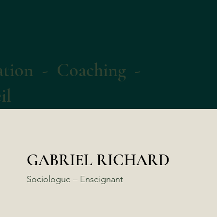
tion - Coaching -
il
GABRIEL RICHARD
Sociologue – Enseignant